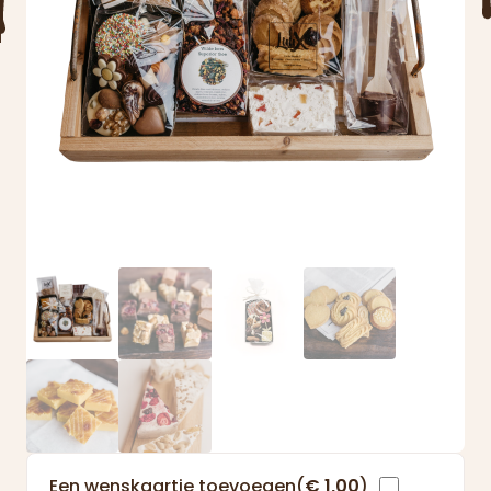
Een wenskaartje toevoegen(
€
1,00
)