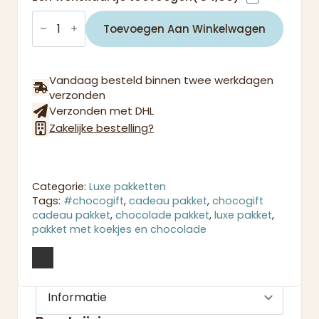
Chocolade
en
Toevoegen Aan Winkelwagen
koekjes
pakket
op
houten
Vandaag besteld binnen twee werkdagen
tray
verzonden
groot
Verzonden met DHL
aantal
Zakelijke bestelling?
Categorie:
Luxe pakketten
Tags:
#chocogift
,
cadeau pakket
,
chocogift
cadeau pakket
,
chocolade pakket
,
luxe pakket
,
pakket met koekjes en chocolade