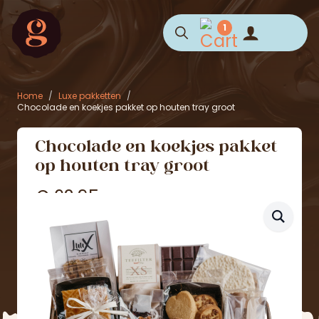
1
Search
for:
Home
Luxe pakketten
Chocolade en koekjes pakket op houten tray groot
Chocolade en koekjes pakket
op houten tray groot
€
62,95